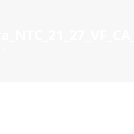
Acce
ca_NTC_21_27_VF_CA
ROVADOS
GESTÃO DE PROJETOS
COMUNICAÇÃO
DOC
_PT