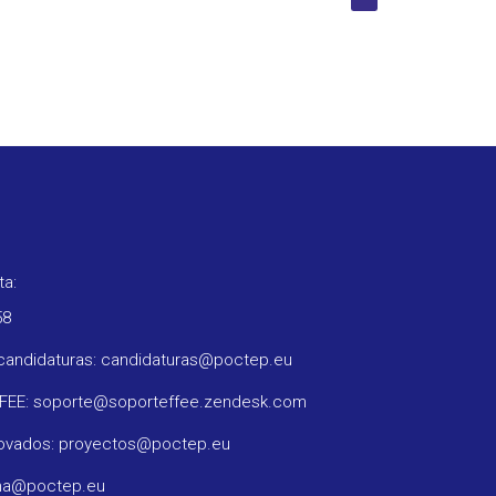
ta:
58
candidaturas: candidaturas@poctep.eu
FFEE: soporte@soporteffee.zendesk.com
rovados: proyectos@poctep.eu
ama@poctep.eu