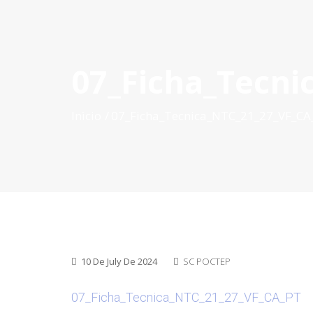
07_Ficha_Tecni
INÍCIO
O POCTEP
CONVOCATÓRIAS
PROJETOS AP
Inìcio
07_Ficha_Tecnica_NTC_21_27_VF_CA
10 De July De 2024
SC POCTEP
07_Ficha_Tecnica_NTC_21_27_VF_CA_PT