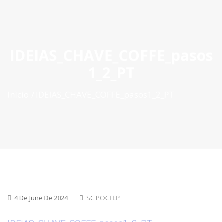
ES
|
PT
|
EN
IDEIAS_CHAVE_COFFE_pasos
1_2_PT
Inìcio
IDEIAS_CHAVE_COFFE_pasos1_2_PT
4 De June De 2024
SC POCTEP