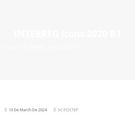
ES
|
PT
|
EN
INTERREG icons 2020 B1
Inìcio
INTERREG icons 2020 B1
13 De March De 2024
SC POCTEP