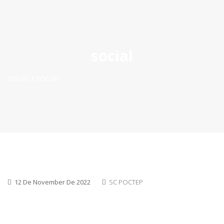
ES
|
PT
|
EN
social
Inìcio
social
12 De November De 2022
SC POCTEP