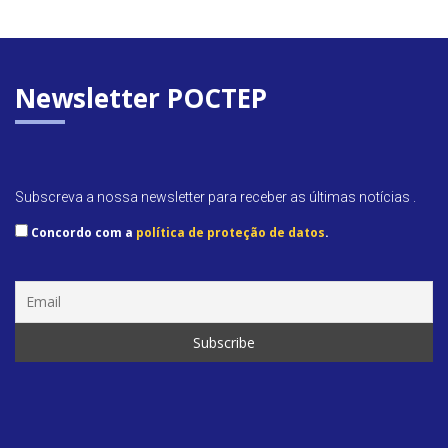
b
er
e
s
l
ri
o
dI
A
e
o
n
p
n
Newsletter POCTEP
k
p
dl
y
Subscreva a nossa newsletter para receber as últimas notícias .
Concordo com a
política de proteção de datos
.