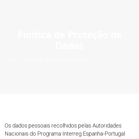
ES
|
PT
|
EN
Política de Proteção de
Dados
Inìcio
Política de Proteção de Dados
Os dados pessoais recolhidos pelas Autoridades
Nacionais do Programa Interreg Espanha-Portugal