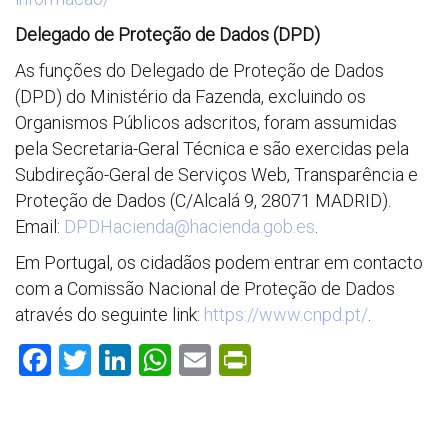
Delegado de Proteção de Dados (DPD)
As funções do Delegado de Proteção de Dados
(DPD) do Ministério da Fazenda, excluindo os
Organismos Públicos adscritos, foram assumidas
pela Secretaria-Geral Técnica e são exercidas pela
Subdireção-Geral de Serviços Web, Transparência e
Proteção de Dados (C/Alcalá 9, 28071 MADRID).
Email:
DPDHacienda@hacienda.gob.es
.
Em Portugal, os cidadãos podem entrar em contacto
com a Comissão Nacional de Proteção de Dados
através do seguinte link:
https://www.cnpd.pt/
.
F
T
Li
W
E
Pr
ac
w
n
h
m
in
e
itt
k
at
ai
tF