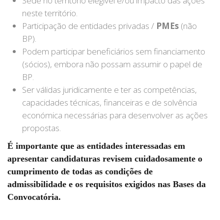
Sede no território elegível e/ou impacto das ações
neste território.
Participação de entidades privadas /
PMEs
(não
BP).
Podem participar beneficiários sem financiamento
(sócios), embora não possam assumir o papel de
BP.
Ser válidas juridicamente e ter as competências,
capacidades técnicas, financeiras e de solvência
económica necessárias para desenvolver as ações
propostas.
É importante que as entidades interessadas em
apresentar candidaturas revisem cuidadosamente o
cumprimento de todas as condições de
admissibilidade e os requisitos exigidos nas Bases da
Convocatória.