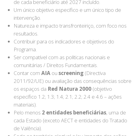
de cada beneficiário até 2027 incluído.
Um único objetivo específico e um único tipo de
intervenção.
Natureza e impacto transfronteiriço, com foco nos
resultados.
Contribuir para os indicadores e objetivos do
Programa.
Ser compatível com as políticas nacionais e
comunitárias / Direitos Fundamentais.
Contar com
AIA
ou
screening
(Directiva
2011/92/UE) ou avaliação das consequências sobre
os espaços da
Red Natura 2000
(objetivo
específico 1.2; 1.3; 1.4; 2.1; 2.2; 2.4 e 4.6 – ações
materiais).
Pelo menos
2 entidades beneficiárias
, uma de
cada Estado (exceto AECT e entidades do Tratado
de Valência).