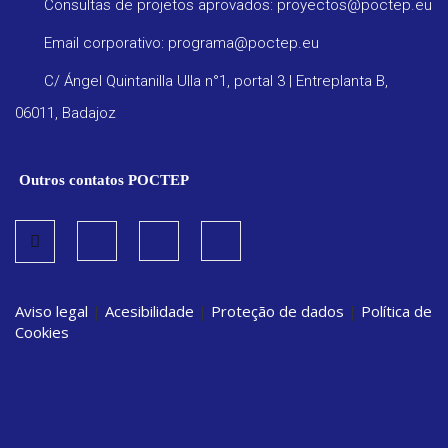
Consultas de projetos aprovados: proyectos@poctep.eu
Email corporativo: programa@poctep.eu
C/ Ángel Quintanilla Ulla n°1, portal 3 | Entreplanta B,
06011, Badajoz
Outros contatos POCTEP
Aviso legal
|
Acesibilidade
|
Proteção de dados
|
Política de
Cookies