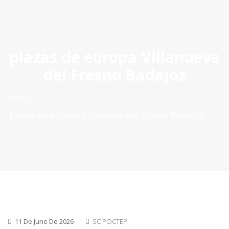
ES
|
PT
|
EN
plazas de europa Villanueva
del Fresno Badajoz
Inìcio
plazas de europa Villanueva del Fresno Badajoz
11 De June De 2026
SC POCTEP