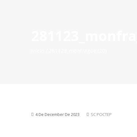
281123_monfra
INÍCIO
O POCTEP
CONVOCATÓRIAS
PROJETOS AP
Inìcio
281123_monfrague (20)
4 De December De 2023
SC POCTEP