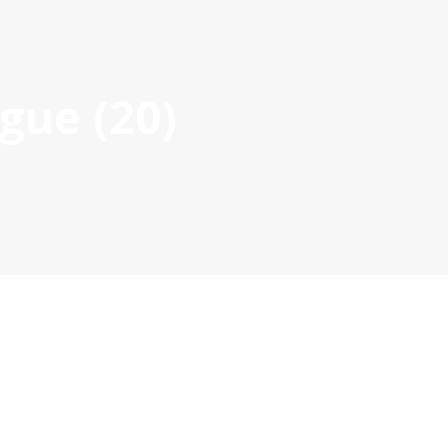
Acce
gue (20)
ROVADOS
GESTÃO DE PROJETOS
COMUNICAÇÃO
DOC