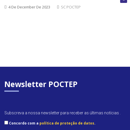
encerra
4 De December De 2023
SC POCTEP
Convoca
abertas
Próxim
convoca
Newsletter POCTEP
Subscreva a nossa newsletter para receber as últimas notícias .
Concordo com a
política de proteção de datos
.