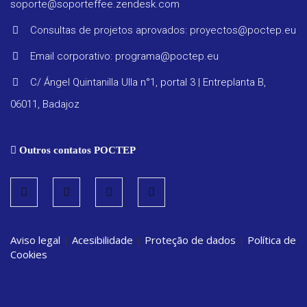
soporte@soporteffee.zendesk.com
Progra
Consultas de projetos aprovados: proyectos@poctep.eu
Email corporativo: programa@poctep.eu
Regula
C/ Ángel Quintanilla Ulla n°1, portal 3 | Entreplanta B,
06011, Badajoz
Relatór
periódi
Outros contatos POCTEP
Estraté
Vigilanc
Aviso legal
|
Acesibilidade
|
Proteção de dados
|
Política de
ambient
Cookies
Convoca