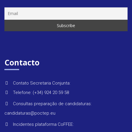
Seminár
&
formaç
Contacto
Últimas
Contato Secretaria Conjunta:
notícias
Telefone: (+34) 924 20 59 58
Consultas preparação de candidaturas:
candidaturas@poctep.eu
Incidentes plataforma CoFFEE: