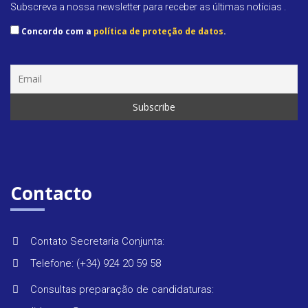
Subscreva a nossa newsletter para receber as últimas notícias .
Concordo com a
política de proteção de datos
.
Seminár
&
formaç
Últimas
Contacto
notícias
Contato Secretaria Conjunta:
Telefone: (+34) 924 20 59 58
Consultas preparação de candidaturas: