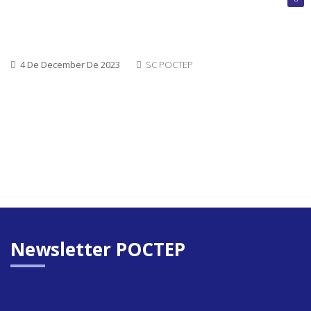
encerra
Convoca
4 De December De 2023
SC POCTEP
abertas
Próxim
convoca
Newsletter POCTEP