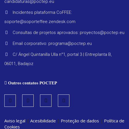
candidaturas@poctep.eu
Progra
Incidentes plataforma CoFFEE:
soporte@soporteffee.zendesk.com
Regula
Consultas de projetos aprovados: proyectos@poctep.eu
Email corporativo: programa@poctep.eu
Relatór
C/ Ángel Quintanilla Ulla n°1, portal 3 | Entreplanta B,
periódi
06011, Badajoz
Estraté
Outros contatos POCTEP
Vigilanc
ambient
Aviso legal
|
Acesibilidade
|
Proteção de dados
|
Política de
Convoca
Cookies