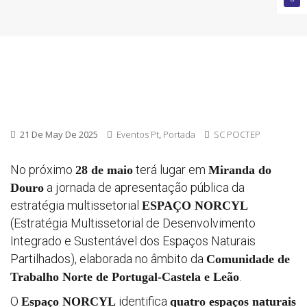
encerra
Convoca
abertas
Próxim
21 De May De 2025
Eventos Pt
,
Portada
SC POCTEP
convoca
No próximo
terá lugar em
28 de maio
Miranda do
a jornada de apresentação pública da
Douro
estratégia multissetorial
ESPAÇO NORCYL
(Estratégia Multissetorial de Desenvolvimento
Integrado e Sustentável dos Espaços Naturais
Partilhados), elaborada no âmbito da
Comunidade de
.
Trabalho Norte de Portugal-Castela e Leão
O
identifica
Espaço NORCYL
quatro espaços naturais