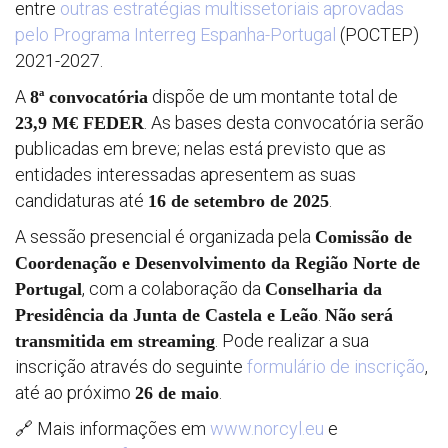
entre
outras estratégias multissetoriais aprovadas
pelo Programa Interreg Espanha-Portugal
(POCTEP)
Progra
2021-2027.
A
dispõe de um montante total de
8ª convocatória
Regula
. As bases desta convocatória serão
23,9 M€ FEDER
publicadas em breve; nelas está previsto que as
Relatór
entidades interessadas apresentem as suas
candidaturas até
.
16 de setembro de 2025
periódi
A sessão presencial é organizada pela
Comissão de
Coordenação e Desenvolvimento da Região Norte de
Estraté
, com a colaboração da
Portugal
Conselharia da
.
Presidência da Junta de Castela e Leão
Não será
Vigilanc
. Pode realizar a sua
transmitida em streaming
inscrição através do seguinte
formulário de inscrição
ambient
,
até ao próximo
.
26 de maio
🔗 Mais informações em
www.norcyl.eu
e
Convoca