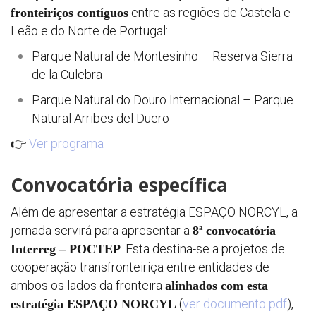
entre as regiões de Castela e
fronteiriços contíguos
Leão e do Norte de Portugal:
Parque Natural de Montesinho – Reserva Sierra
de la Culebra
Seminár
Parque Natural do Douro Internacional – Parque
&
Natural Arribes del Duero
formaç
👉
Ver programa
Convocatória específica
Últimas
notícias
Além de apresentar a estratégia ESPAÇO NORCYL, a
jornada servirá para apresentar a
8ª convocatória
. Esta destina-se a projetos de
Interreg – POCTEP
cooperação transfronteiriça entre entidades de
ambos os lados da fronteira
alinhados com esta
(
ver documento pdf
),
estratégia ESPAÇO NORCYL