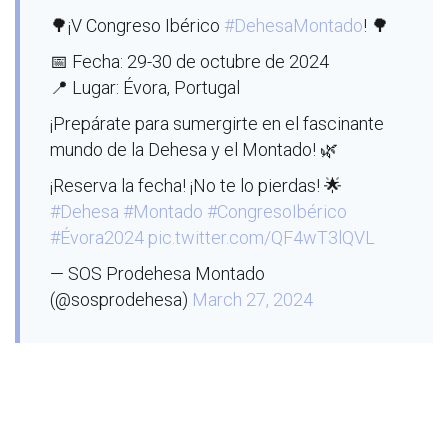
🌳¡V Congreso Ibérico
#DehesaMontado
! 🌳
📅 Fecha: 29-30 de octubre de 2024
📍 Lugar: Évora, Portugal
¡Prepárate para sumergirte en el fascinante
mundo de la Dehesa y el Montado! 🌿
¡Reserva la fecha! ¡No te lo pierdas! 🌟
#Dehesa
#Montado
#CongresoIbérico
#Évora2024
pic.twitter.com/QF4wT3lQVL
— SOS Prodehesa Montado
(@sosprodehesa)
March 27, 2024