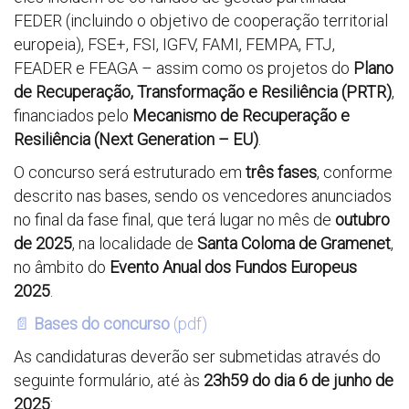
FEDER (incluindo o objetivo de cooperação territorial
europeia), FSE+, FSI, IGFV, FAMI, FEMPA, FTJ,
FEADER e FEAGA – assim como os projetos do
Plano
de Recuperação, Transformação e Resiliência (PRTR)
,
financiados pelo
Mecanismo de Recuperação e
Resiliência (Next Generation – EU)
.
O concurso será estruturado em
três fases
, conforme
descrito nas bases, sendo os vencedores anunciados
no final da fase final, que terá lugar no mês de
outubro
de 2025
, na localidade de
Santa Coloma de Gramenet
,
no âmbito do
Evento Anual dos Fundos Europeus
2025
.
📄
Bases do concurso
(pdf)
As candidaturas deverão ser submetidas através do
seguinte formulário, até às
23h59 do dia 6 de junho de
2025
: