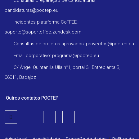
Consultas preparação de candidaturas:
candidaturas@poctep.eu
Incidentes plataforma CoFFEE:
soporte@soporteffee.zendesk.com
Consultas de projetos aprovados: proyectos@poctep.eu
Email corporativo: programa@poctep.eu
C/ Ángel Quintanilla Ulla n°1, portal 3 | Entreplanta B,
06011, Badajoz
Outros contatos POCTEP
Aviso legal
|
Acesibilidade
|
Proteção de dados
|
Política de