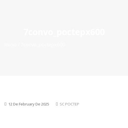
ES
|
PT
|
EN
7convo_poctepx600
Inìcio
7convo_poctepx600
12 De February De 2025
SC POCTEP