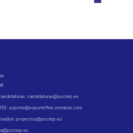
ta:
58
candidaturas: candidaturas@poctep.eu
FFEE: soporte@soporteffee.zendesk.com
rovados: proyectos@poctep.eu
ama@poctep.eu