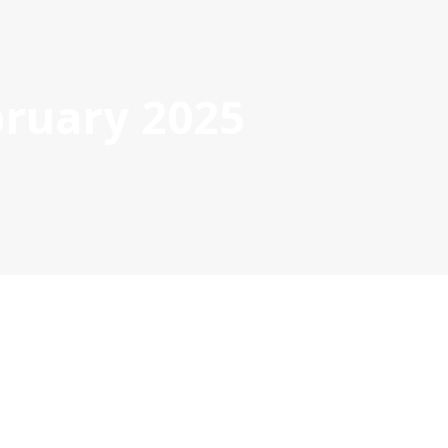
Ac
bruary 2025
ROVADOS
GESTÃO DE PROJETOS
COMUNICAÇÃO
DOC