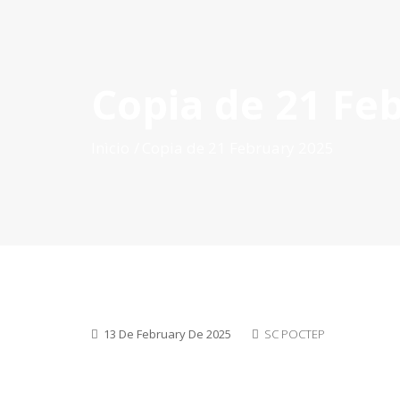
Copia de 21 Fe
INÍCIO
O POCTEP
CONVOCATÓRIAS
PROJETOS AP
Inìcio
Copia de 21 February 2025
13 De February De 2025
SC POCTEP