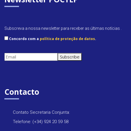
r
i
e
Subscreva a nossa newsletter para receber as últimas notícias .
n
Concordo com a
política de proteção de datos
.
d
l
y
Contacto
Contato Secretaria Conjunta:
Telefone: (+34) 924 20 59 58