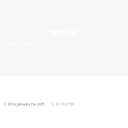
ES
|
PT
|
EN
toolkit
Inìcio
toolkit
8 De January De 2025
SC POCTEP