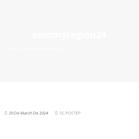
ES
|
PT
|
EN
euinmyregion24
Inìcio
euinmyregion24
20 De March De 2024
SC POCTEP