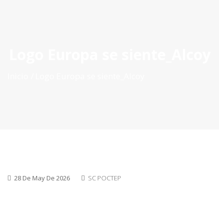
ES
|
PT
|
EN
Logo Europa se siente_Alcoy
Inìcio
Logo Europa se siente_Alcoy
28 De May De 2026
SC POCTEP