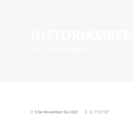
HISTORIASIBER
INÍCIO
O POCTEP
CONVOCATÓRIAS
PROJETOS AP
Inìcio
HISTORIASIBERICAS
5 De November De 2022
SC POCTEP