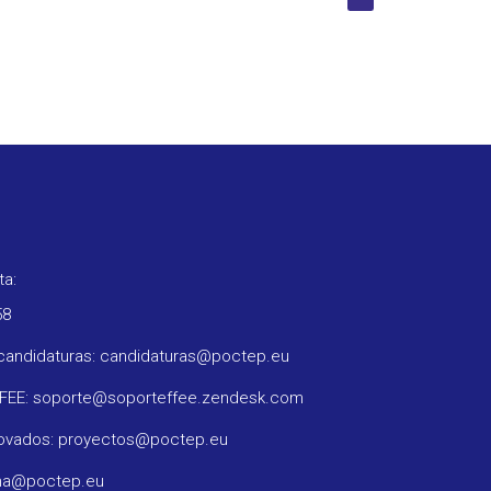
ta:
58
candidaturas: candidaturas@poctep.eu
FFEE: soporte@soporteffee.zendesk.com
rovados: proyectos@poctep.eu
ama@poctep.eu