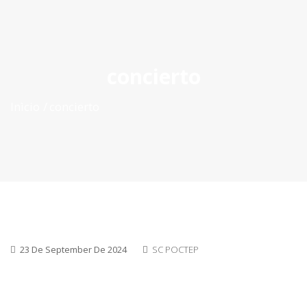
ES
|
PT
|
EN
concierto
Inìcio
concierto
23 De September De 2024
SC POCTEP