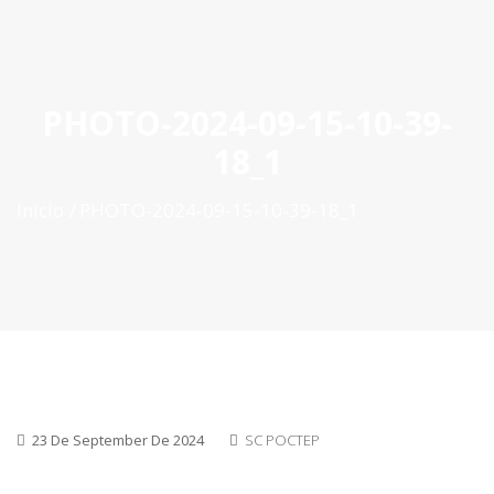
ES
|
PT
|
EN
PHOTO-2024-09-15-10-39-
18_1
Inìcio
PHOTO-2024-09-15-10-39-18_1
23 De September De 2024
SC POCTEP