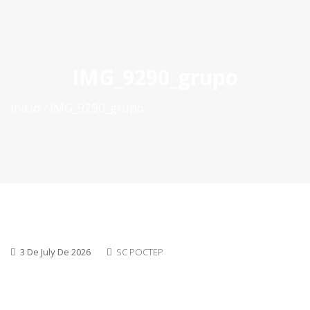
ES
|
PT
|
EN
IMG_9290_grupo
Inìcio
IMG_9290_grupo
3 De July De 2026
SC POCTEP