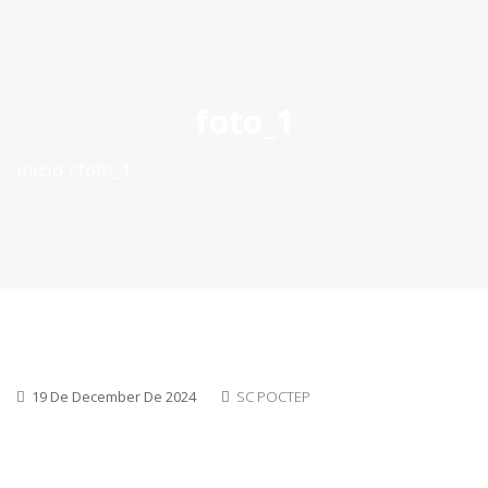
ES
|
PT
|
EN
foto_1
Inìcio
foto_1
19 De December De 2024
SC POCTEP