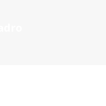
Ac
adro
ROVADOS
GESTÃO DE PROJETOS
COMUNICAÇÃO
DOC