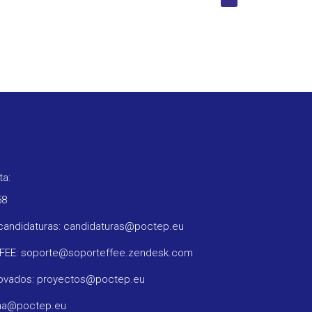
ta:
58
candidaturas: candidaturas@poctep.eu
FFEE: soporte@soporteffee.zendesk.com
rovados: proyectos@poctep.eu
ama@poctep.eu