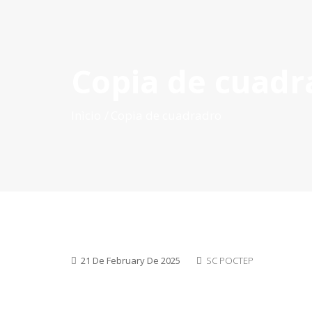
Copia de cuadr
INÍCIO
O POCTEP
CONVOCATÓRIAS
PROJETOS AP
Inìcio
Copia de cuadradro
21 De February De 2025
SC POCTEP