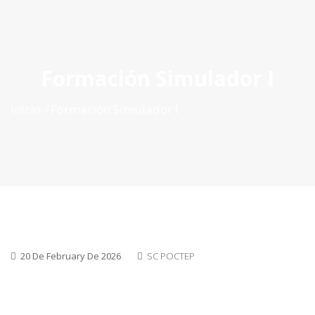
ES
|
PT
|
EN
Formación Simulador I
Inìcio
Formación Simulador I
20 De February De 2026
SC POCTEP