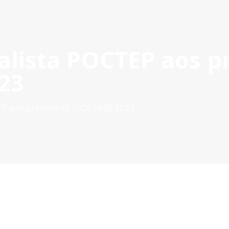
Ac
alista POCTEP aos p
ROVADOS
GESTÃO DE PROJETOS
COMUNICAÇÃO
DOC
23
EP aos prémios REGIOSTARS 2023