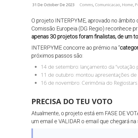
31 De October De 2023
Comms
,
Comunicacao
,
Home
,
P
O projeto INTERPYME, aprovado no âmbito do
Comissão Europeia (DG Regio) reconhece pro
apenas 30 projetos foram finalistas, de um to
INTERPYME concorre ao prémio na “
categor
próximos passos são:
14 de setembro: lançamento da “votação 
11 de outubro: montou apresentações de 
16 de novembro: Cerimônia do Regiostars
PRECISA DO TEU VOTO
Atualmente, o projeto está em FASE DE VOTAÇÃ
um email e VALIDAR o email que chegará na s