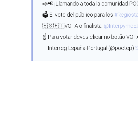
📣📢 ¡Llamando a toda la comunidad PO
🗳️ El voto del público para los
#Regiosta
🇪🇸🇵🇹VOTA o finalista:
@InterpymeE
☝ Para votar deves clicar no botão VOT
— Interreg España-Portugal (@poctep)
S