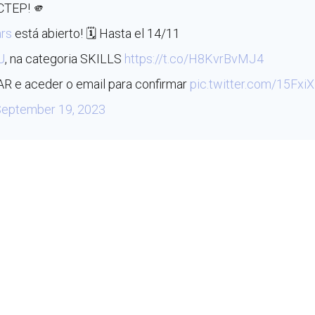
CTEP! 🫵
rs
está abierto! 🗓 Hasta el 14/11
U
, na categoria SKILLS
https://t.co/H8KvrBvMJ4
AR e aceder o email para confirmar
pic.twitter.com/15Fx
eptember 19, 2023