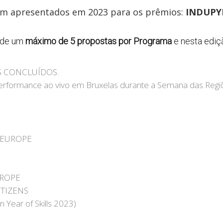
am apresentados em 2023 para os prêmios:
INDUPY
o de um
máximo de 5 propostas por Programa
e nesta ediç
OS CONCLUÍDOS.
u performance ao vivo em Bruxelas durante a Semana das Regi
T EUROPE
UROPE
ITIZENS
Year of Skills 2023)