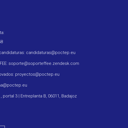
ta:
58
candidaturas: candidaturas@poctep.eu
FFEE: soporte@soporteffee.zendesk.com
rovados: proyectos@poctep.eu
ama@poctep.eu
1, portal 3 | Entreplanta B, 06011, Badajoz