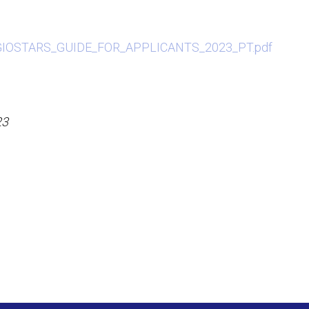
/REGIOSTARS_GUIDE_FOR_APPLICANTS_2023_PT.pdf
23