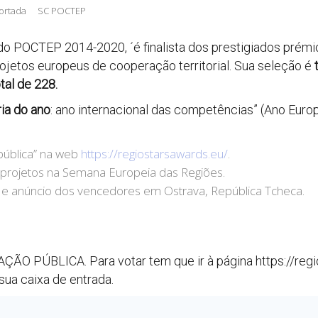
ortada
SC POCTEP
 POCTEP 2014-2020, ´é finalista dos prestigiados prémi
jetos europeus de cooperação territorial. Sua seleção é
t
tal de 228.
ia do ano
: ano internacional das competências” (Ano Eu
pública” na web
https://regiostarsawards.eu/
.
projetos na Semana Europeia das Regiões.
 e anúncio dos vencedores em Ostrava, República Tcheca.
O PÚBLICA. Para votar tem que ir à página https://regiost
ua caixa de entrada.