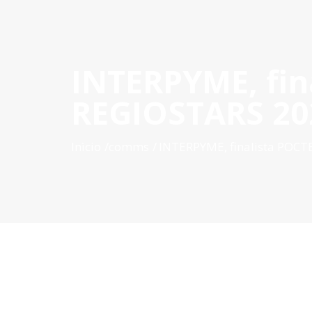
INTERPYME, fin
INÍCIO
O POCTEP
CONVOCATÓRIAS
PROJETOS AP
REGIOSTARS 20
Inìcio
comms
INTERPYME, finalista POCT