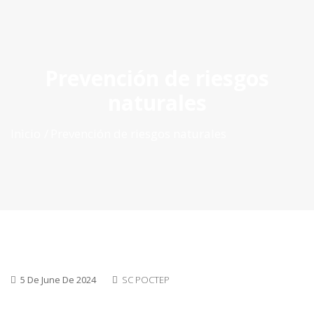
ES
|
PT
|
EN
Prevención de riesgos
naturales
Inìcio
Prevención de riesgos naturales
5 De June De 2024
SC POCTEP