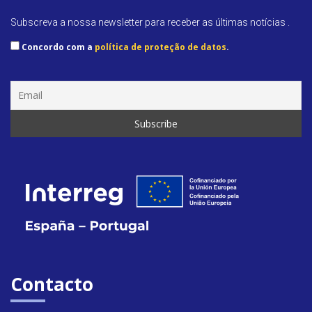
Subscreva a nossa newsletter para receber as últimas notícias .
Concordo com a
política de proteção de datos
.
Semin
&
forma
Últim
notíci
Contacto