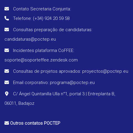
Contato Secretaria Conjunta:
Telefone: (+34) 924 20 59 58
Consultas preparação de candidaturas:
Prog
candidaturas@poctep.eu
Incidentes plataforma CoFFEE:
Regul
soporte@soporteffee.zendesk.com
Relató
Consultas de projetos aprovados: proyectos@poctep.eu
perió
Email corporativo: programa@poctep.eu
C/ Ángel Quintanilla Ulla n°1, portal 3 | Entreplanta B,
Estra
06011, Badajoz
Vigila
Outros contatos POCTEP
ambie