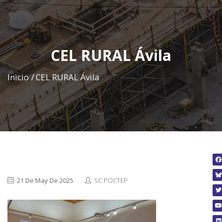
CEL RURAL Ávila
ES
|
PT
|
EN
Inìcio
CEL RURAL Ávila
21 De May De 2025
SC POCTEP
Calen
geral