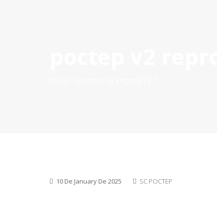
poctep v2 repr
INÍCIO
O POCTEP
CONVOCATÓRIAS
PROJETOS AP
Inìcio
poctep v2 repro2127
10 De January De 2025
SC POCTEP