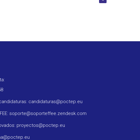
ta:
58
candidaturas: candidaturas@poctep.eu
FFEE: soporte@soporteffee.zendesk.com
rovados: proyectos@poctep.eu
ama@poctep.eu