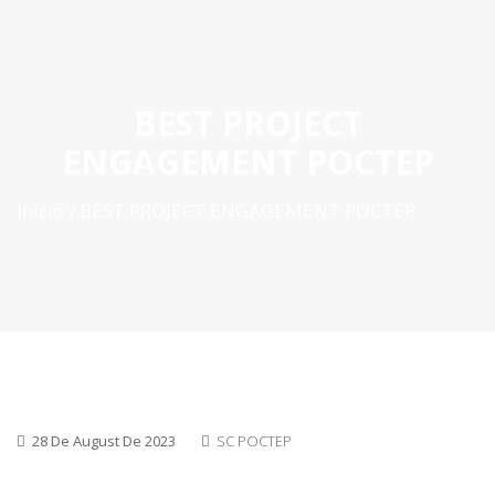
ES
|
PT
|
EN
BEST PROJECT
ENGAGEMENT POCTEP
Inìcio
BEST PROJECT ENGAGEMENT POCTEP
28 De August De 2023
SC POCTEP