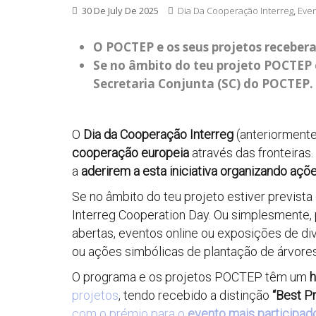
30 De July De 2025
Dia Da Cooperação Interreg
,
Even
O POCTEP e os seus projetos recebera
Se no âmbito do teu projeto POCTEP e
Secretaria Conjunta (SC) do POCTEP.
O
Dia da Cooperação Interreg
(anteriormente
cooperação europeia
através das fronteiras
a
aderirem a esta iniciativa organizando açõ
Se no âmbito do teu projeto estiver previst
Interreg Cooperation Day. Ou simplesmente, p
abertas, eventos online ou exposições de d
ou ações simbólicas de plantação de árvore
O programa e os projetos POCTEP têm um
h
projetos
, tendo recebido a distinção
“Best P
com o prémio para o
evento mais participad