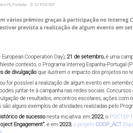
tos Pt
,
Portada
SC POCTEP
m vários prémios graças à participação no Interreg C
stiver prevista a realização de algum evento em set
 European Cooperation Day),
21 de setembro,
é uma campa
. Neste contexto, o Programa Interreg Espanha-Portugal (P
es de divulgação
que ilustrem o impacto dos projetos no ter
a ou for possível a realização de algum evento em setemb
odes juntar-te à campanha nas redes sociais. Concursos d
ivulgação de resultados, encontros escolares, ações com
s são alguns exemplos de atividades realizadas pelo Prog
istórico de sucesso
nesta iniciativa: em
2022
, o
POCTEP fo
roject Engagement”
; e em
2023
,
o projeto
COOP_ACT
(Eur
o
.