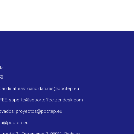
ta:
58
candidaturas: candidaturas@poctep.eu
FFEE: soporte@soporteffee.zendesk.com
rovados: proyectos@poctep.eu
ama@poctep.eu