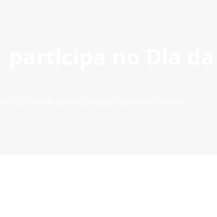
Ac
 participa no Dia d
ROVADOS
GESTÃO DE PROJETOS
COMUNICAÇÃO
DOC
o 2025: participa no Dia da Cooperação Interreg