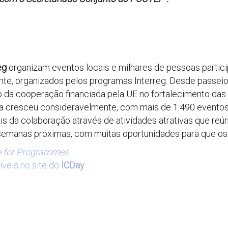
eg
organizam eventos locais e milhares de pessoas partici
ente, organizados pelos programas Interreg. Desde passeio
 da cooperação financiada pela UE no fortalecimento das 
va cresceu consideravelmente, com mais de 1.490 evento
ais da colaboração através de atividades atrativas que r
 semanas próximas, com muitas oportunidades para que o
e for Programmes
íveis no site do
ICDay