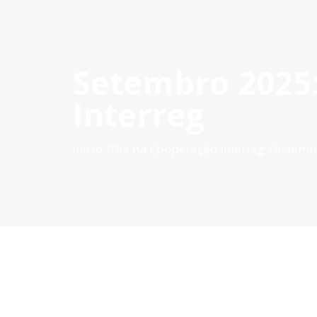
Setembro 2025:
INÍCIO
O POCTEP
CONVOCATÓRIAS
PROJETOS AP
Interreg
Inìcio
Dia da Cooperação Interreg
Setembr