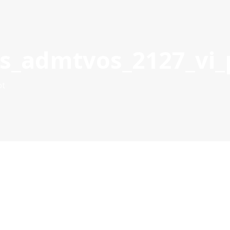
Ac
s_admtvos_2127_vi_
ROVADOS
GESTÃO DE PROJETOS
COMUNICAÇÃO
DOC
pt