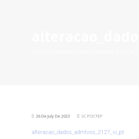
alteracao_dado
INÍCIO
O POCTEP
CONVOCATÓRIAS
PROJETOS AP
Inìcio
alteracao_dados_admtvos_2127_vi_
26 De July De 2023
SC POCTEP
alteracao_dados_admtvos_2127_vi_pt