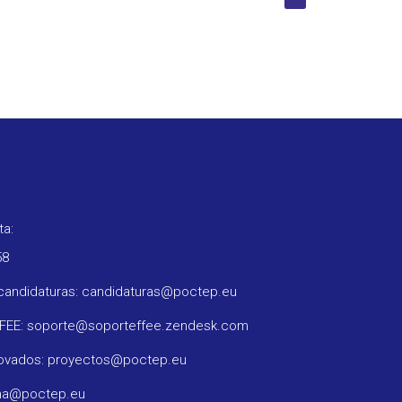
ta:
58
candidaturas: candidaturas@poctep.eu
FFEE: soporte@soporteffee.zendesk.com
rovados: proyectos@poctep.eu
ama@poctep.eu