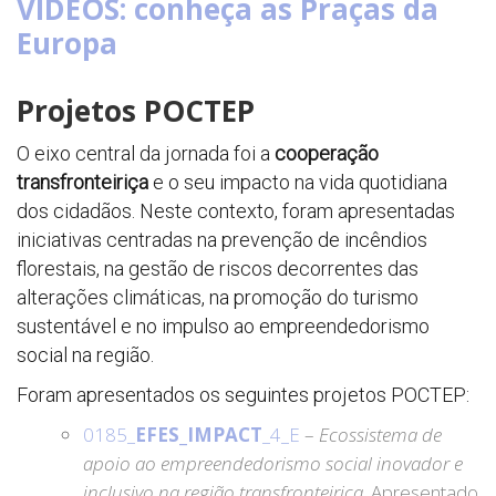
VÍDEOS: conheça as Praças da
Europa
Projetos POCTEP
O eixo central da jornada foi a
cooperação
transfronteiriça
e o seu impacto na vida quotidiana
dos cidadãos. Neste contexto, foram apresentadas
iniciativas centradas na prevenção de incêndios
florestais, na gestão de riscos decorrentes das
alterações climáticas, na promoção do turismo
sustentável e no impulso ao empreendedorismo
social na região.
Foram apresentados os seguintes projetos POCTEP:
0185_
EFES_IMPACT
_4_E
–
Ecossistema de
apoio ao empreendedorismo social inovador e
inclusivo na região transfronteiriça
. Apresentado