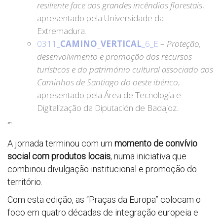
resiliente face aos grandes incêndios florestais
,
apresentado pela Universidade da
Extremadura.
0311_
CAMINO_VERTICAL
_6_E
–
Proteção,
desenvolvimento e promoção dos recursos
turísticos e do património cultural associado aos
Caminhos de Santiago do oeste ibérico
,
apresentado pela Área de Tecnologia e
Digitalização da Diputación de Badajoz.
“`
A jornada terminou com um
momento de convívio
social com produtos locais
, numa iniciativa que
combinou divulgação institucional e promoção do
território.
Com esta edição, as “Praças da Europa” colocam o
foco em quatro décadas de integração europeia e