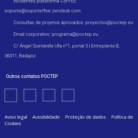
Incidentes plataforma CoFFEE:
soporte@soporteffee.zendesk.com
Consultas de projetos aprovados: proyectos@poctep.eu
Email corporativo: programa@poctep.eu
C/ Ángel Quintanilla Ulla n°1, portal 3 | Entreplanta B,
06011, Badajoz
Outros contatos POCTEP
Aviso legal
|
Acesibilidade
|
Proteção de dados
|
Política de
Cookies