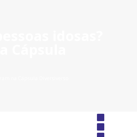
ceso Privado
ES
|
PT
|
EN
pessoas idosas?
UMENTOS DO PROGRAMA
POCTEP 2007-2020
a Cápsula
ram na Cápsula Diversiverso