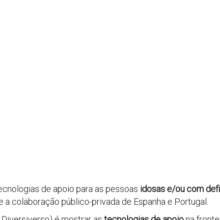
cnologias de apoio para as pessoas
idosas e/ou com defi
 a colaboração público-privada de Espanha e Portugal.
a Diversiverso) é mostrar as
tecnologias de apoio
na fronte