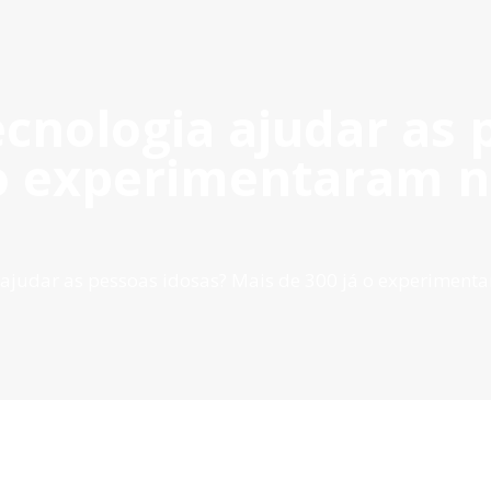
Ac
cnologia ajudar as 
ROVADOS
GESTÃO DE PROJETOS
COMUNICAÇÃO
DOC
 o experimentaram n
ajudar as pessoas idosas? Mais de 300 já o experimenta