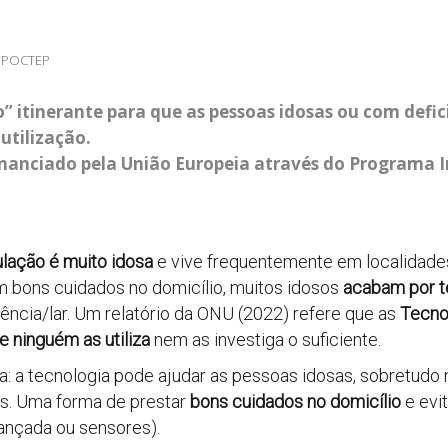
 POCTEP
o” itinerante para que as pessoas idosas ou com defi
utilização.
financiado pela União Europeia através do Programa 
lação é muito idosa
e vive frequentemente em localidades
em bons cuidados no domicílio, muitos idosos
acabam por te
ncia/lar. Um relatório da ONU (2022) refere que as
Tecno
e ninguém as utiliza
nem as investiga o suficiente.
a tecnologia pode ajudar as pessoas idosas, sobretudo na
des. Uma forma de prestar
bons cuidados no domicílio
e evit
ançada ou sensores).