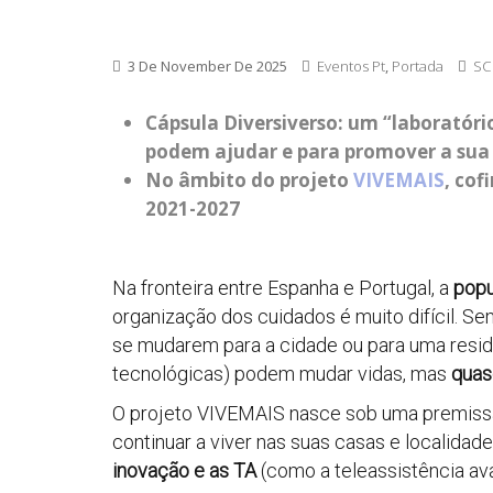
3 De November De 2025
Eventos Pt
,
Portada
SC
Cápsula Diversiverso: um “laboratóri
podem ajudar e para promover a sua 
No âmbito do projeto
VIVEMAIS
, co
2021-2027
Na fronteira entre Espanha e Portugal, a
popu
organização dos cuidados é muito difícil. S
se mudarem para a cidade ou para uma residê
tecnológicas) podem mudar vidas, mas
quas
O projeto VIVEMAIS nasce sob uma premissa: 
continuar a viver nas suas casas e localida
inovação e as TA
(como a teleassistência av