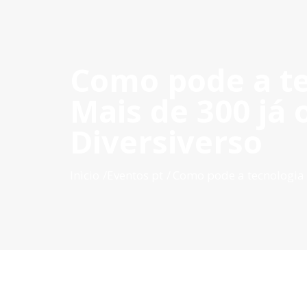
Como pode a te
INÍCIO
O POCTEP
CONVOCATÓRIAS
PROJETOS AP
Mais de 300 já
Diversiverso
Inìcio
Eventos pt
Como pode a tecnologia 