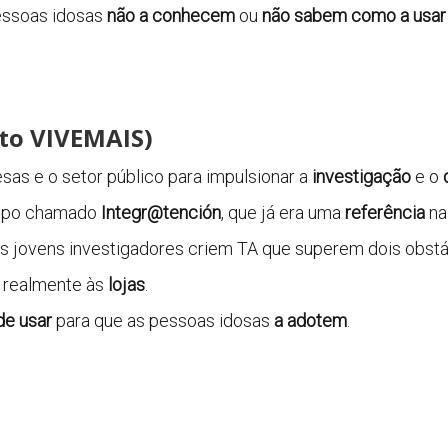
pessoas idosas
não a conhecem
ou
não sabem como a usar
eto VIVEMAIS)
as e o setor público para impulsionar a
investigação
e o
grupo chamado
Integr@tención
, que já era uma
referência
na
os jovens investigadores criem TA que superem dois obstá
realmente às
lojas
.
 de usar
para que as pessoas idosas
a adotem
.