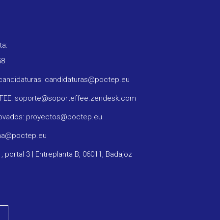
ta:
58
candidaturas: candidaturas@poctep.eu
FFEE: soporte@soporteffee.zendesk.com
rovados: proyectos@poctep.eu
ama@poctep.eu
1, portal 3 | Entreplanta B, 06011, Badajoz