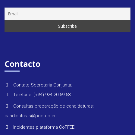
Seminár
&
formaç
Contacto
Últimas
Contato Secretaria Conjunta:
notícias
Telefone: (+34) 924 20 59 58
Consultas preparação de candidaturas:
candidaturas@poctep.eu
Incidentes plataforma CoFFEE: