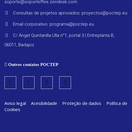
soporte@soporteffee.zendesk.com
Progra
Consultas de projetos aprovados: proyectos@poctep.eu
Email corporativo: programa@poctep.eu
Regula
C/ Ángel Quintanilla Ulla n°1, portal 3 | Entreplanta B,
06011, Badajoz
Relatór
periódi
Outros contatos POCTEP
Estraté
Vigilanc
Aviso legal
|
Acesibilidade
|
Proteção de dados
|
Política de
ambient
Cookies
Convoca