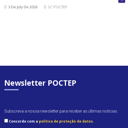
encerra
3 De July De 2026
SC POCTEP
Convoca
abertas
Próxim
convoca
Newsletter POCTEP
Subscreva a nossa newsletter para receber as últimas notícias .
Concordo com a
política de proteção de datos
.